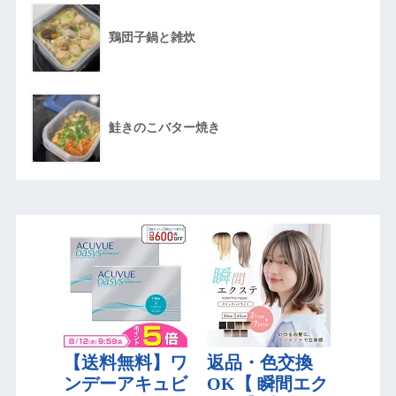
鶏団子鍋と雑炊
鮭きのこバター焼き